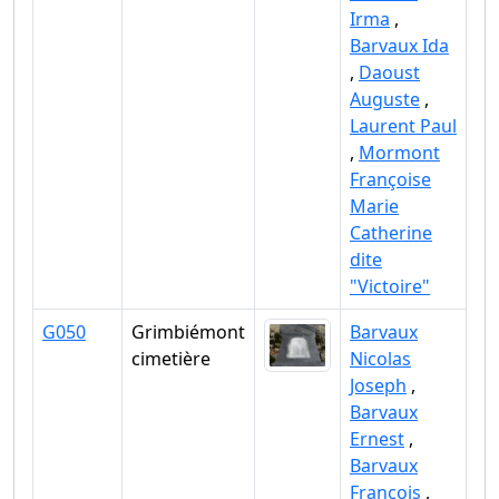
Irma
,
Barvaux Ida
,
Daoust
Auguste
,
Laurent Paul
,
Mormont
Françoise
Marie
Catherine
dite
"Victoire"
G050
Grimbiémont
Barvaux
cimetière
Nicolas
Joseph
,
Barvaux
Ernest
,
Barvaux
François
,