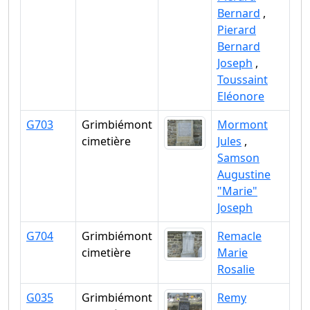
Bernard
,
Pierard
Bernard
Joseph
,
Toussaint
Eléonore
G703
Grimbiémont
Mormont
cimetière
Jules
,
Samson
Augustine
"Marie"
Joseph
G704
Grimbiémont
Remacle
cimetière
Marie
Rosalie
G035
Grimbiémont
Remy