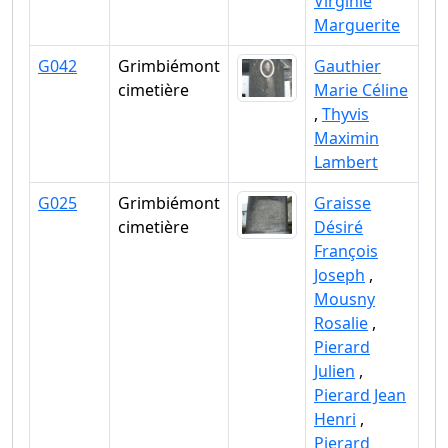
Virginie
Marguerite
G042
Grimbiémont
Gauthier
cimetière
Marie Céline
,
Thyvis
Maximin
Lambert
G025
Grimbiémont
Graisse
cimetière
Désiré
François
Joseph
,
Mousny
Rosalie
,
Pierard
Julien
,
Pierard Jean
Henri
,
Pierard