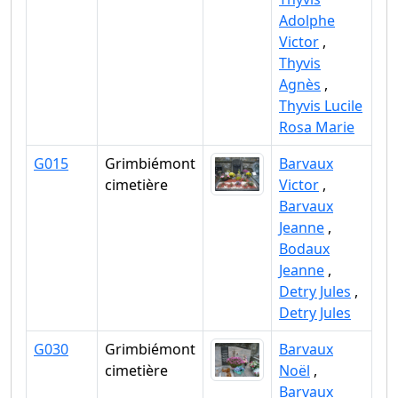
Adolphe
Victor
,
Thyvis
Agnès
,
Thyvis Lucile
Rosa Marie
G015
Grimbiémont
Barvaux
cimetière
Victor
,
Barvaux
Jeanne
,
Bodaux
Jeanne
,
Detry Jules
,
Detry Jules
G030
Grimbiémont
Barvaux
cimetière
Noël
,
Barvaux