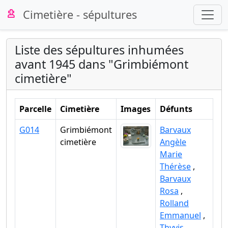
Cimetière - sépultures
Liste des sépultures inhumées
avant 1945 dans "Grimbiémont
cimetière"
Parcelle
Cimetière
Images
Défunts
G014
Grimbiémont
Barvaux
cimetière
Angèle
Marie
Thérèse
,
Barvaux
Rosa
,
Rolland
Emmanuel
,
Thyvis