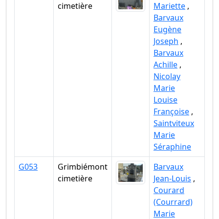
cimetière
Mariette
,
Barvaux
Eugène
Joseph
,
Barvaux
Achille
,
Nicolay
Marie
Louise
Françoise
,
Saintviteux
Marie
Séraphine
G053
Grimbiémont
Barvaux
cimetière
Jean-Louis
,
Courard
(Courrard)
Marie