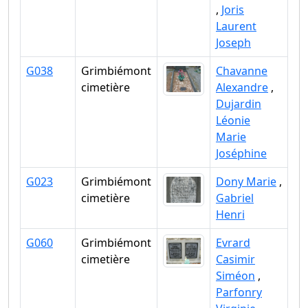
,
Joris
Laurent
Joseph
G038
Grimbiémont
Chavanne
cimetière
Alexandre
,
Dujardin
Léonie
Marie
Joséphine
G023
Grimbiémont
Dony Marie
,
cimetière
Gabriel
Henri
G060
Grimbiémont
Evrard
cimetière
Casimir
Siméon
,
Parfonry